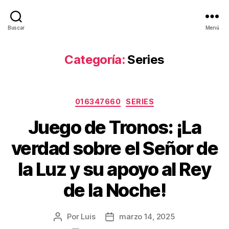
Buscar
Menú
Categoría:
Series
Categorías
016347660
SERIES
Juego de Tronos: ¡La
verdad sobre el Señor de
la Luz y su apoyo al Rey
de la Noche!
Por
Luis
marzo 14, 2025
Autor
Fecha
de
de