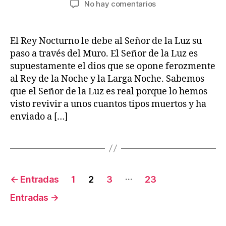
en
No hay comentarios
la
publicación
Juego
entrada
de
Tronos:
El Rey Nocturno le debe al Señor de la Luz su
¡La
paso a través del Muro. El Señor de la Luz es
verdad
supuestamente el dios que se opone ferozmente
sobre
al Rey de la Noche y la Larga Noche. Sabemos
el
que el Señor de la Luz es real porque lo hemos
Señor
visto revivir a unos cuantos tipos muertos y ha
de
la
enviado a […]
Luz
y
su
apoyo
al
Posts
…
←
Entradas
1
2
3
23
Rey
pagination
de
Entradas
→
la
Noche!